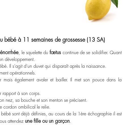
u bébé à 11 semaines de grossesse (13 SA)
énorrhée
fœtus
, le squelette du
continue de se solidifier. Quant
 son développement.
bé. Il s’agit d’un duvet qui disparaît après la naissance.
ment opérationnels.
 mais également avaler et bailler. Il met son pouce dans la
r rapport à son corps.
 son nez, sa bouche et son menton se précisent.
e cordon ombilical le relie.
e bébé sont déjà définies, au cours de la 1
ère
échographie il est
une fille ou un garçon
 vous attendez
.