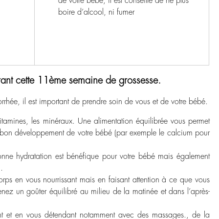
de votre bébé, il est conseillé de ne plus
boire d’alcool, ni fumer
urant cette 11ème semaine de grossesse.
hée, il est important de prendre soin de vous et de votre bébé.
vitamines, les minéraux. Une alimentation équilibrée vous permet
au bon développement de votre bébé (par exemple le calcium pour
onne hydratation est bénéfique pour votre bébé mais également
.
e corps en vous nourrissant mais en faisant attention à ce que vous
nez un goûter équilibré au milieu de la matinée et dans l’après-
nt et en vous détendant notamment avec des massages., de la