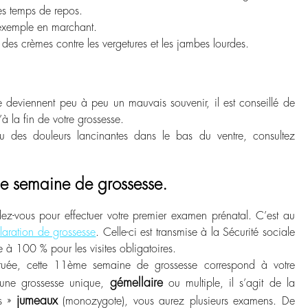
s temps de repos.
exemple en marchant.
es crèmes contre les vergetures et les jambes lourdes.
 deviennent peu à peu un mauvais souvenir, il est conseillé de
à la fin de votre grossesse.
 des douleurs lancinantes dans le bas du ventre, consultez
me semaine de grossesse.
dez-vous pour effectuer votre premier examen prénatal. C’est au
laration de grossesse
. Celle-ci est transmise à la Sécurité sociale
e à 100 % pour les visites obligatoires.
tuée, cette 11
ème
semaine de grossesse correspond à votre
gémellaire
une grossesse unique,
ou multiple, il s’agit de la
jumeaux
is »
(monozygote), vous aurez plusieurs examens. De