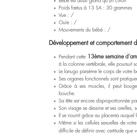
Bébé est aussi grand qu’un citron
Poids fœtus à 13 SA : 30 grammes
Vue : /
Ouïe : /
Mouvements du bébé : /
Développement et comportement d
13
ème
semaine d’am
Pendant cette
à la colonne vertébrale, elle poursuit
Le lanugo parsème le corps de votre bé
Ses organes fonctionnels sont pratique
Grâce à ses muscles, il peut bouger
bouche.
Sa tête est encore disproportionnée pa
Son visage se dessine et ses oreilles,
Il se nourrit grâce au placenta auquel l
Même si les cellules sexuelles de votr
difficile de définir avec certitude que