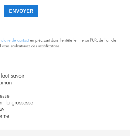
mulaire de contact
en précisant dans l'en-tête le titre ou l'URL de l'article
l vous souhaiteriez des modifications.
faut savoir
maman
sesse
nt la grossesse
se
norme