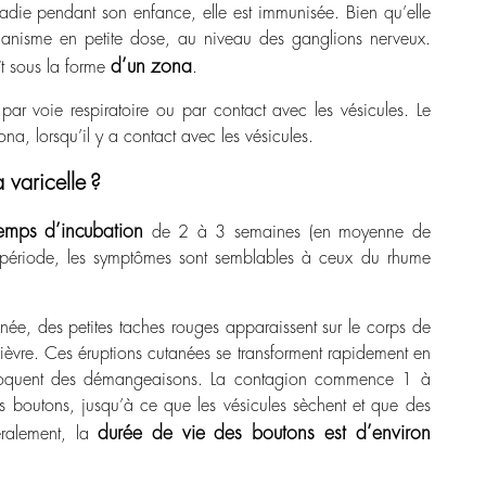
adie pendant son enfance, elle est immunisée. Bien qu’elle
organisme en petite dose, au niveau des ganglions nerveux.
d’un zona
ît sous la forme
.
t par voie respiratoire ou par contact avec les vésicules. Le
ona, lorsqu’il y a contact avec les vésicules.
 varicelle ?
emps d’incubation
de 2 à 3 semaines (en moyenne de
e période, les symptômes sont semblables à ceux du rhume
née, des petites taches rouges apparaissent sur le corps de
èvre. Ces éruptions cutanées se transforment rapidement en
rovoquent des démangeaisons. La contagion commence 1 à
rs boutons, jusqu’à ce que les vésicules sèchent et que des
durée de vie des boutons est d’environ
éralement, la