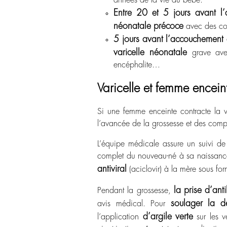
Entre 20 et 5 jours avant 
néonatale précoce
avec des con
5 jours avant l’accouchement 
varicelle néonatale
grave avec
encéphalite…
Varicelle et femme enceint
Si une femme enceinte contracte la v
l’avancée de la grossesse et des compl
L’équipe médicale assure un
suivi de
complet du nouveau-né à sa naissance. 
antiviral
(aciclovir) à la mère sous fo
la prise d’ant
Pendant la grossesse,
soulager la 
avis médical. Pour
d’argile verte
l’application
sur les v