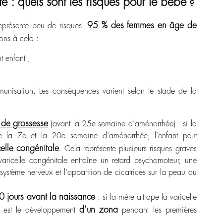
e : quels sont les risques pour le bébé ?
95 % des femmes en âge de
représente peu de risques.
ons à cela :
t enfant ;
unisation. Les conséquences varient selon le stade de la
e de grossesse
(avant la
25
e
semaine d’aménorrhée
) : si la
re la 7
e
et la 20
e
semaine d’aménorrhée, l’enfant peut
celle congénitale
. Cela représente plusieurs risques graves
aricelle congénitale entraîne un retard psychomoteur, une
ystème nerveux et l’apparition de cicatrices sur la peau du
0 jours avant la naissance
: si la mère attrape la varicelle
d’un zona
ue est le développement
pendant les premières