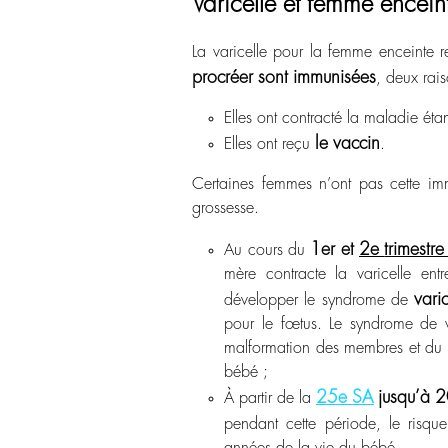
Varicelle et femme enceint
La varicelle pour la femme enceinte 
procréer sont immunisées
, deux rais
Elles ont contracté la maladie étan
le vaccin
Elles ont reçu
.
Certaines femmes n’ont pas cette imm
grossesse.
1
er
et
2
e
trimestr
Au cours du
mère contracte la varicelle ent
vari
développer le syndrome de
pour le fœtus. Le syndrome de v
malformation des membres et du s
bébé ;
25
e
SA
jusqu’à 2
À partir de la
pendant cette période, le risq
années de la vie du bébé.