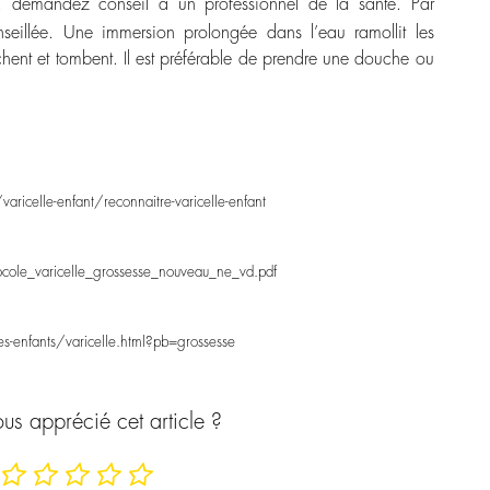
on, demandez conseil à un professionnel de la santé. Par
seillée. Une immersion prolongée dans l’eau ramollit les
èchent et tombent. Il est préférable de prendre une douche ou
icelle-enfant/reconnaitre-varicelle-enfant
cole_varicelle_grossesse_nouveau_ne_vd.pdf
es-enfants/varicelle.html?pb=grossesse
us apprécié cet article ?