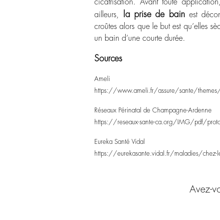
cicatrisation. Avant toute applicati
la prise de bain
ailleurs,
est décon
croûtes alors que le but est qu’elles s
un bain d’une courte durée.
Sources
Ameli
https://www.ameli.fr/assure/sante/themes/var
Réseaux Périnatal de Champagne-Ardenne
https://reseaux-sante-ca.org/IMG/pdf/proto
Eureka Santé Vidal
https://eurekasante.vidal.fr/maladies/chez-l
Avez-vo