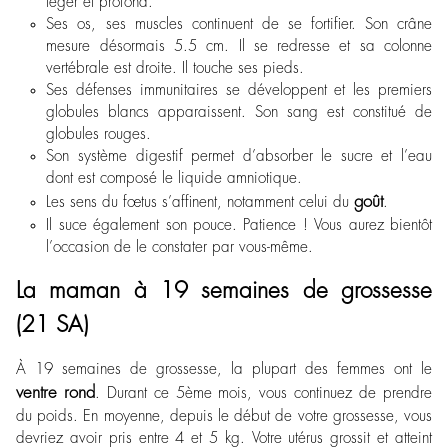
léger et profond.
Ses os, ses muscles continuent de se fortifier. Son crâne
mesure désormais 5.5 cm. Il se redresse et sa colonne
vertébrale est droite. Il touche ses pieds.
Ses défenses immunitaires se développent et les premiers
globules blancs apparaissent. Son sang est constitué de
globules rouges.
Son système digestif permet d’absorber le sucre et l’eau
dont est composé le liquide amniotique.
goût
Les sens du fœtus s’affinent, notamment celui du
.
Il suce également son pouce. Patience ! Vous aurez bientôt
l’occasion de le constater par vous-même.
La maman à 19 semaines de grossesse
(21 SA)
À 19 semaines de grossesse, la plupart des femmes ont le
ventre rond
. Durant ce 5
ème
mois, vous continuez de prendre
du poids. En moyenne, depuis le début de votre grossesse, vous
devriez avoir pris entre 4 et 5 kg. Votre utérus grossit et atteint