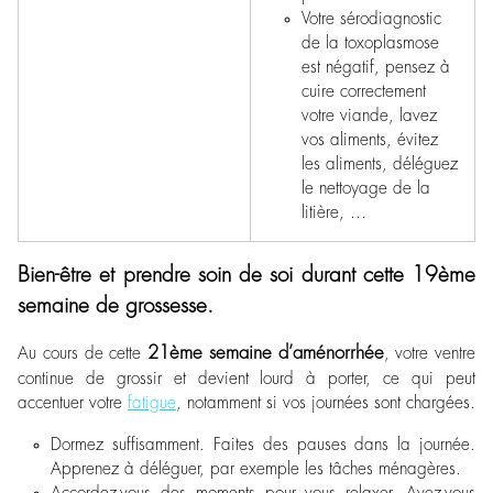
Votre sérodiagnostic
de la toxoplasmose
est négatif, pensez à
cuire correctement
votre viande, lavez
vos aliments, évitez
les aliments, déléguez
le nettoyage de la
litière, …
Bien-être et prendre soin de soi durant cette 19ème
semaine de grossesse.
21
ème
semaine d’aménorrhée
Au cours de cette
, votre ventre
continue de grossir et devient lourd à porter, ce qui peut
accentuer votre
fatigue
, notamment si vos journées sont chargées.
Dormez suffisamment. Faites des pauses dans la journée.
Apprenez à déléguer, par exemple les tâches ménagères.
Accordez-vous des moments pour vous relaxer. Avez-vous