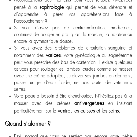
sophrologie
pensé à la
qui permet de vous détendre et
d’apprendre à gérer vos appréhensions face à
l’accouchement ?
Si vous n’avez pas de contre-indications médicales,
continuez de bouger en pratiquant la marche, la natation ou
encore la gymnastique douce.
Si vous avez des problèmes de circulation sanguine et
varices
notamment des
, votre gynécologue ou sage-femme
peut vous prescrire des bas de contention. Il existe quelques
astuces pour soulager les jambes lourdes comme se masser
avec une crème adaptée, surélever ses jambes en dormant,
passer un jet d’eau froide, ne pas porter de vêtements
serrés.
Votre peau a besoin d’être chouchoutée. N’hésitez pas à la
anti-vergetures
masser avec des crèmes
en insistant
le
ventre, les cuisses et les seins.
particulièrement sur
Quand s’alarmer ?
Est-il normal que vous ne sentiez pas encore votre bébé