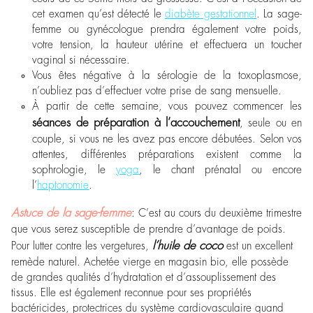
cet examen qu’est détecté le
diabète gestationnel
. La sage-
femme ou gynécologue prendra également votre poids,
votre tension, la hauteur utérine et effectuera un toucher
vaginal si nécessaire.
Vous êtes négative à la sérologie de la toxoplasmose,
n’oubliez pas d’effectuer votre prise de sang mensuelle.
À partir de cette semaine, vous pouvez commencer les
séances de préparation à l’accouchement
, seule ou en
couple, si vous ne les avez pas encore débutées. Selon vos
attentes, différentes préparations existent comme la
sophrologie, le
yoga
, le chant prénatal ou encore
l’
haptonomie
.
Astuce de la sage-femme
: C’est au cours du deuxième trimestre
que vous serez susceptible de prendre d’avantage de poids.
l’huile de coco
Pour lutter contre les vergetures,
est un excellent
remède naturel. Achetée vierge en magasin bio, elle possède
de grandes qualités d’hydratation et d’assouplissement des
tissus. Elle est également reconnue pour ses propriétés
bactéricides, protectrices du système cardiovasculaire quand