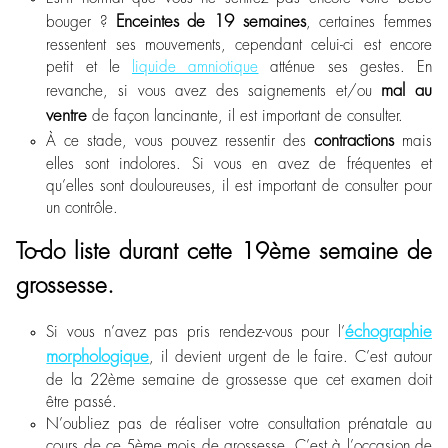
Enceintes de 19 semaines
bouger ?
, certaines femmes
ressentent ses mouvements, cependant celui-ci est encore
petit et le
liquide amniotique
atténue ses gestes. En
mal au
revanche, si vous avez des saignements et/ou
ventre
de façon lancinante, il est important de consulter.
contractions
À ce stade, vous pouvez ressentir des
mais
elles sont indolores. Si vous en avez de fréquentes et
qu’elles sont douloureuses, il est important de consulter pour
un contrôle.
To-do liste durant cette 19ème semaine de
grossesse.
échographie
Si vous n’avez pas pris rendez-vous pour l’
morphologique
, il devient urgent de le faire. C’est autour
de la 22
ème
semaine de grossesse que cet examen doit
être passé.
N’oubliez pas de réaliser votre consultation prénatale au
cours de ce 5
ème
mois de grossesse. C’est à l’occasion de