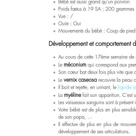
Bébé est aussi grand qu’un poivron
Poids fœtus à 19 SA : 200 grammes
Vue : /
Ouïe : Oui
Mouvements du bébé : Coup de pied
Développement et comportement d
Au cours de cette 17
ème
semaine de gr
méconium
Le
qui correspond aux premi
Son cœur bat deux fois plus vite que c
vernix caseosa
Le
recouvre la peau d
Il boit et rejette, en urinant, le
liquide 
myéline
La
fait son apparition. C’est
Les vaisseaux sanguins sont à présent i
Votre bébé est de plus en plus sensib
de son papa, …
Il effectue de plus en plus de mouve
développement de ses articulations.