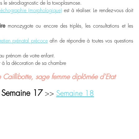
res le sérodiagnostic de la toxoplasmose.
échographie (morphologique)
est à réaliser. Le rendez-vous doit
ire
monozygote ou encore des triplés, les consultations et les
retien prénatal précoce
afin de répondre à toutes vos questions
 au prénom de votre enfant.
r à la décoration de sa chambre
 Caillibotte, sage femme diplômée d’Etat
Semaine 17
<
>>
Semaine 18