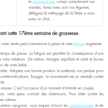
la
toxoplasmose
, cuisez correctement vos
viandes, lavez avec soin vos légumes,
déléguez le nettoyage de la litière si vous
avez un chat, …
urant cette 17ème semaine de grossesse.
 votre ventre peut commencer à peser et votre
fatigue
augmente.
emps de pause. La fatigue est peut-être la conséquence d’une
 à votre médecin. De même, mangez équilibré et varié et buvez
lui de votre bébé.
aître. Adoptez une bonne position et surélevez vos jambes pour
 contre-indications, bougez. Le mouvement est un remède contre
ité.
s masser. C’est l’occasion d’un moment d’intimité en couple.
fface, votre peau connait des distensions. Pour lutter contre les
des crèmes.
culation sanguine, vous risquez d’avoir les
jambes lourdes
et de