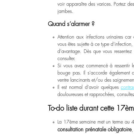
voir apparaître des varices. Portez d
jambes.
Quand s’alarmer ?
Attention aux infections urinaires ca
vous êtes sujette à ce type d’infection
d’avantage. Dès que vous ressentez 
consulter.
Si vous avez commencé à ressentir l
bouge pas. Il s’accorde également 
ventre lancinants et/ou des saignemen
Il est normal d’avoir quelques
contra
douloureuses et rapprochées, consult
To-do liste durant cette 17è
La 17
ème
semaine met un terme au 
consultation prénatale obligatoire
,