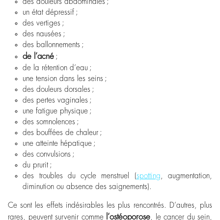
des douleurs abdominales ;
un état dépressif ;
des vertiges ;
des nausées ;
des ballonnements ;
de l’acné
;
de la rétention d’eau ;
une tension dans les seins ;
des douleurs dorsales ;
des pertes vaginales ;
une fatigue physique ;
des somnolences ;
des bouffées de chaleur ;
une atteinte hépatique ;
des convulsions ;
du prurit ;
des troubles du cycle menstruel (
spotting
, augmentation,
diminution ou absence des saignements).
Ce sont les effets indésirables les plus rencontrés. D’autres, plus
l’ostéoporose
rares, peuvent survenir comme
, le cancer du sein,