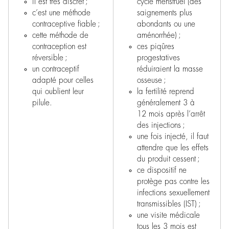
il est très discret ;
cycle menstruel (des
c’est une méthode
saignements plus
contraceptive fiable ;
abondants ou une
cette méthode de
aménorrhée) ;
contraception est
ces piqûres
réversible ;
progestatives
un contraceptif
réduiraient la masse
adapté pour celles
osseuse ;
qui oublient leur
la fertilité reprend
pilule.
généralement 3 à
12 mois après l’arrêt
des injections ;
une fois injecté, il faut
attendre que les effets
du produit cessent ;
ce dispositif ne
protège pas contre les
infections sexuellement
transmissibles (IST) ;
une visite médicale
tous les 3 mois est