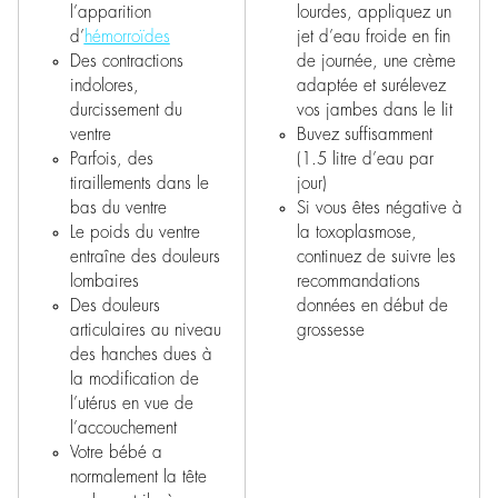
l’apparition
lourdes, appliquez un
d’
hémorroïdes
jet d’eau froide en fin
Des contractions
de journée, une crème
indolores,
adaptée et surélevez
durcissement du
vos jambes dans le lit
ventre
Buvez suffisamment
Parfois, des
(1.5 litre d’eau par
tiraillements dans le
jour)
bas du ventre
Si vous êtes négative à
Le poids du ventre
la toxoplasmose,
entraîne des douleurs
continuez de suivre les
lombaires
recommandations
Des douleurs
données en début de
articulaires au niveau
grossesse
des hanches dues à
la modification de
l’utérus en vue de
l’accouchement
Votre bébé a
normalement la tête