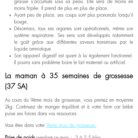
graisse s’accumule sous sa peau. Elle sera de moins en
moins fripée. Il prend de plus en plus de place.
Ayant peu de place, ses coups sont plus prononcés lorsqu’il
bouge.
Désormais, tous ses organes sont opérationnels, même son
système respiratoire. Ses sens sont développés notamment
le goût grâce aux différentes saveurs transmises par le
liquide amniotique.
Son appareil digestif est quant à lui également fonctionnel.
Il pourra sans problème boire le lait maternel ou artificiel.
La maman à 35 semaines de grossesse
(37 SA)
Au cours du 9
ème
mois de grossesse, vous prenez en moyenne
2kg. Continuez de manger équilibré et à votre faim car bébé
puise ses forces dans vos ressources.
Vous êtes dans votre
9ème mois de grossesse.
Prise de poids
pendant ce mois : 2 à 2.5 kilos