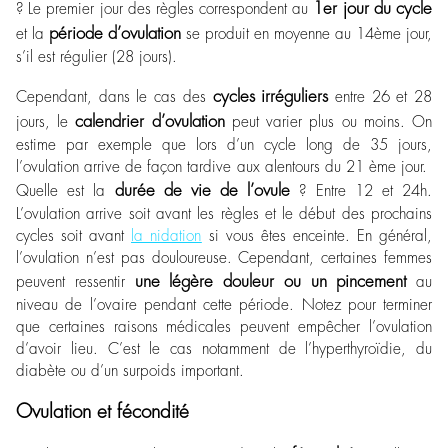
1er jour du cycle
? Le premier jour des règles correspondent au
période d’ovulation
et la
se produit en moyenne au 14ème jour,
s’il est régulier (28 jours).
cycles irréguliers
Cependant, dans le cas des
entre 26 et 28
calendrier d’ovulation
jours, le
peut varier plus ou moins. On
estime par exemple que lors d’un cycle long de 35 jours,
l’ovulation arrive de façon tardive aux alentours du 21 ème jour.
durée de vie de l’ovule
Quelle est la
? Entre 12 et 24h.
L’ovulation arrive soit avant les règles et le début des prochains
cycles soit avant
la nidation
si vous êtes enceinte. En général,
l’ovulation n’est pas douloureuse. Cependant, certaines femmes
une légère douleur ou un pincement
peuvent ressentir
au
niveau de l’ovaire pendant cette période. Notez pour terminer
que certaines raisons médicales peuvent empêcher l’ovulation
d’avoir lieu. C’est le cas notamment de l’hyperthyroïdie, du
diabète ou d’un surpoids important.
Ovulation et fécondité