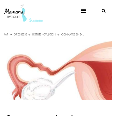
M-P
GROSSESSE
FERTILITÉ - OVULATION
CONNAÎTRE EN D...