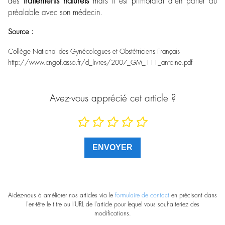
traitements naturels
des
mais il est primordial d’en parler au
préalable avec son médecin.
Source :
Collège National des Gynécologues et Obstétriciens Français
http://www.cngof.asso.fr/d_livres/2007_GM_111_antoine.pdf
Avez-vous apprécié cet article ?
Aidez-nous à améliorer nos articles via le
formulaire de contact
en précisant dans
l'en-tête le titre ou l'URL de l'article pour lequel vous souhaiteriez des
modifications.