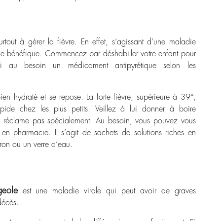
urtout à gérer la fièvre. En effet, s’agissant d’une maladie
rôle bénéfique. Commencez par déshabiller votre enfant pour
ui au besoin un médicament antipyrétique selon les
bien hydraté et se repose. La forte fièvre, supérieure à 39°,
ide chez les plus petits. Veillez à lui donner à boire
l ne réclame pas spécialement. Au besoin, vous pouvez vous
 en pharmacie. Il s’agit de sachets de solutions riches en
eron ou un verre d’eau.
geole
est une maladie virale qui peut avoir de graves
décès.