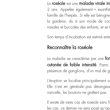
roséole
maladie virale inf
La
est une
2 ans. Appelée également « exanthèm
famille de l’herpès. Si elle est bénig
la garderie, du à son mode de conta
nasales et buccales des enfants, et se 
Son temps d’incubation est estimé entr
Reconnaître la roséole
fo
La maladie se caractérise par une
cutanée de faible intensité
. Parmi 
présence de ganglions, d’un mal de g
L’éruption se localise principalement s
Elle n’est en générale pas dérangea
varicelle, les boutons ne grattent pas.
Il existe de rares cas de roséole sans 
les cas, ce dernier ne sera posé qu’apr