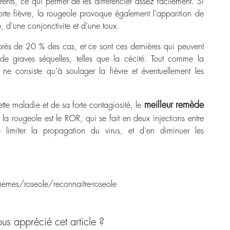
ents, ce qui permet de les différencier assez facilement. Si
rte fièvre, la rougeole provoque également l’apparition de
e, d’une conjonctivite et d’une toux.
près de 20 % des cas, et ce sont ces dernières qui peuvent
de graves séquelles, telles que la cécité. Tout comme la
 ne consiste qu’à soulager la fièvre et éventuellement les
meilleur remède
tte maladie et de sa forte contagiosité, le
 la rougeole est le ROR, qui se fait en deux injections entre
imiter la propagation du virus, et d’en diminuer les
emes/roseole/reconnaitre-roseole
us apprécié cet article ?