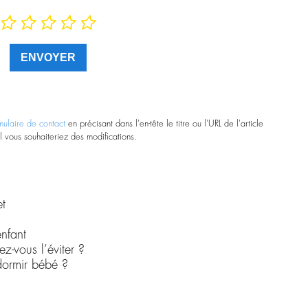
mulaire de contact
en précisant dans l'en-tête le titre ou l'URL de l'article
l vous souhaiteriez des modifications.
t
nfant
z-vous l’éviter ?
ndormir bébé ?