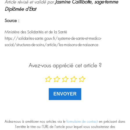
Jasmine Caillibotte, sage-femme
Article révisé et validé par
Diplômée d’Etat
Source :
Ministère des Solidarités et de la Santé
https://solidarites-sante.gouv.fr/systeme-de-sante-et-medico-
social/structures-de-soins/article/les-maisons-de-naissance
Avez-vous apprécié cet article ?
Aidez-nous à améliorer nos articles via le
formulaire de contact
en précisant dans
l'en-tête le titre ou l'URL de l'article pour lequel vous souhaiteriez des