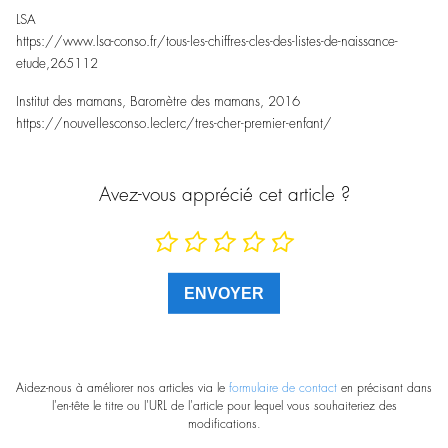
LSA
https://www.lsa-conso.fr/tous-les-chiffres-cles-des-listes-de-naissance-
etude,265112
Institut des mamans, Baromètre des mamans, 2016
https://nouvellesconso.leclerc/tres-cher-premier-enfant/
Avez-vous apprécié cet article ?
Aidez-nous à améliorer nos articles via le
formulaire de contact
en précisant dans
l'en-tête le titre ou l'URL de l'article pour lequel vous souhaiteriez des
modifications.