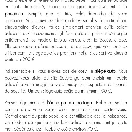
Vous allez être amenée à sortir avec bébé. Pour qu’il se balade
en toute tranquillité, place à un gros investissement : la
poussette
. Simple, duo ou trio, cela dépendra de votre
utilisation. Vous trouverez des modèles simples à partir d’une
cinquantaine d’euros, faites simplement attention qu’ils soient
adaptés aux nouveaux-nés (il faut qu’elles puissent s’allonger
entièrement.). Le modèle le plus vendu, c’est la poussette duo.
Elle se compose d’une poussette, et du cosy, que vous pourrez
utiliser comme siège-auto les premiers mois. Elles sont vendues à
partir de 200 €.
siège-auto
Indispensable si vous n’avez pas de cosy, le
. Vous
pouvez vous aider du site
Securange
pour choisir un modèle
adapté à votre usage, à votre budget et respectant les normes
de sécurité. Un bon siège-auto coûte au minimum 100 €.
écharpe de portage
Pensez également à l’
. Bébé se sentira
comme dans votre ventre blotti bien au chaud contre vous.
Contrairement au porte-bébé, elle est utilisable dès la naissance.
Un modèle de qualité chez love-radius (anciennement je porte
mon bébé) ou chez
Neobulle
coûte environ 70 €.