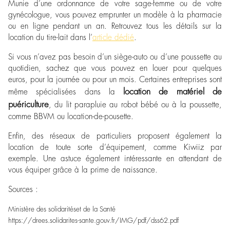
Munie d’une ordonnance de votre sage-femme ou de votre
gynécologue, vous pouvez emprunter un modèle à la pharmacie
ou en ligne pendant un an. Retrouvez tous les détails sur la
location du tire-lait dans l’
article dédié
.
Si vous n’avez pas besoin d’un siège-auto ou d’une poussette au
quotidien, sachez que vous pouvez en louer pour quelques
euros, pour la journée ou pour un mois. Certaines entreprises sont
location de matériel de
même spécialisées dans la
puériculture
, du lit parapluie au robot bébé ou à la poussette,
comme
BBVM
ou
location-de-pousette
.
Enfin, des réseaux de particuliers proposent également la
location de toute sorte d’équipement, comme
Kiwiiz
par
exemple. Une astuce également intéressante en attendant de
vous équiper grâce à la prime de naissance.
Sources :
Ministère des solidaritéset de la Santé
https://drees.solidarites-sante.gouv.fr/IMG/pdf/dss62.pdf